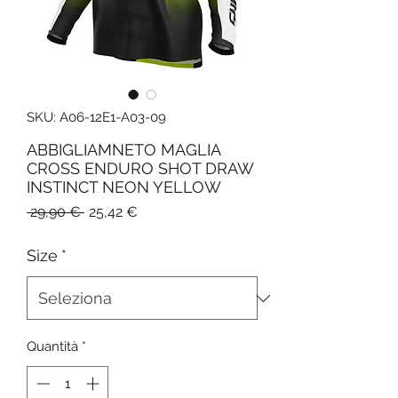
SKU: A06-12E1-A03-09
ABBIGLIAMNETO MAGLIA
CROSS ENDURO SHOT DRAW
INSTINCT NEON YELLOW
Prezzo
Prezzo
 29,90 € 
25,42 €
regolare
scontato
Size
*
Quantità
*