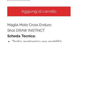
Aggiungi al carrello
Maglia Moto Cross Enduro
Shot DRAW INSTINCT
Scheda Tecnica:
Taglio anatomico per mobilità
illimitata
Inserti in lycra sulle spalle
Coda più lunga per mantenere la
maglia in posizione
Comodo rivestimento sul fondo
manica
Colori inalterabili
Pannelli strategici in rete ventilati
per un flusso d'aria ottimale