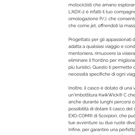
motociclisti che amano esplorare
L'ADX-2 è infatti il tuo compagno
omologazione P/J, che consente 
che come jet, offrendoti la massi
Progettato per gli appassionati di
adatta a qualsiasi viaggio e cond
mentoniera, rimuovere la visiera
eliminare il frontino per miglior
più turistici. Questo ti permette
necessità specifiche di ogni viag
Inoltre, il casco è dotato di una
un'imbottitura KwikWick® C che 
anche durante lunghi percorsi o
possibilità di dotare il casco d
EXO-COM® di Scorpion, che può
tue avventure su due ruote div
Infine, per garantire una perfett