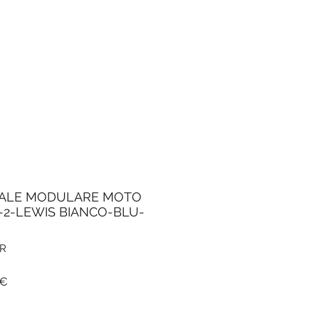
RALE MODULARE MOTO
-2-LEWIS BIANCO-BLU-
0R
Prezzo
 €
e
scontato