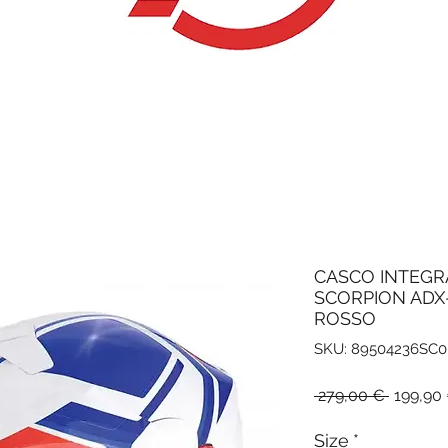
CASCO INTEG
SCORPION ADX
ROSSO
SKU: 89504236SC
Prezzo
 279,00 € 
199,90
regolar
Size
*