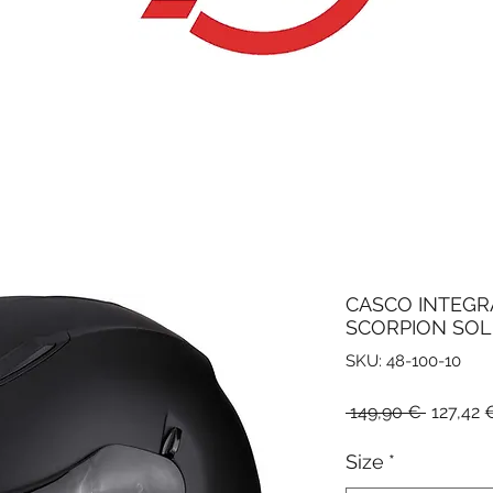
CASCO INTEGR
SCORPION SOL
SKU: 48-100-10
Prezzo
 149,90 € 
127,42 
regolar
Size
*