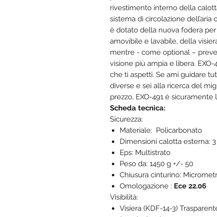
rivestimento interno della calott
sistema di circolazione dell’ari
è dotato della nuova fodera per 
amovibile e lavabile, della visie
mentre - come optional – preved
visione più ampia e libera. EXO-
che ti aspetti. Se ami guidare tut
diverse e sei alla ricerca del mig
prezzo, EXO-491 è sicuramente la
Scheda tecnica:
Sicurezza:
Materiale: Policarbonato
Dimensioni calotta esterna: 3 (
Eps: Multistrato
Peso da: 1450 g +/- 50
Chiusura cinturino: Micrometr
Omologazione :
Ece 22.06
Visibilità:
Visiera (KDF-14-3) Trasparen