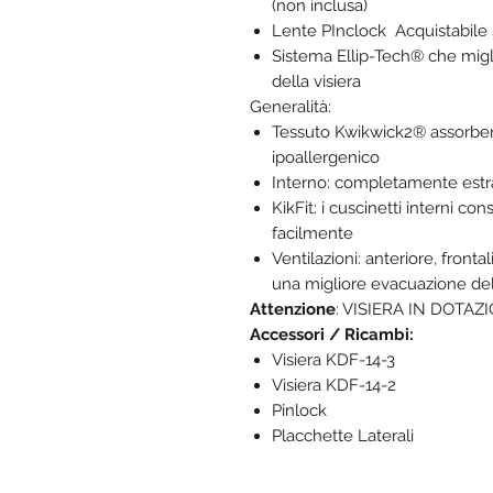
(non inclusa)
Lente PInclock Acquistabil
Sistema Ellip-Tech® che miglior
della visiera
Generalità:
Tessuto Kwikwick2® assorbent
ipoallergenico
Interno: completamente estra
KikFit: i cuscinetti interni co
facilmente
Ventilazioni: anteriore, fronta
una migliore evacuazione dell
Attenzione
: VISIERA IN DOTA
Accessori / Ricambi:
Visiera KDF-14-3
Visiera KDF-14-2
Pinlock
Placchette Laterali