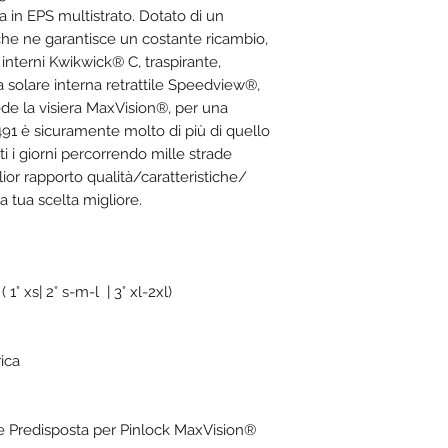
a in EPS multistrato. Dotato di un
a che ne garantisce un costante ricambio,
interni Kwikwick® C, traspirante,
ra solare interna retrattile Speedview®,
e la visiera MaxVision®, per una
491 è sicuramente molto di più di quello
ti i giorni percorrendo mille strade
lior rapporto qualità/caratteristiche/
 tua scelta migliore.
 1° xs| 2° s-m-l | 3° xl-2xl)
ica
te Predisposta per Pinlock MaxVision®