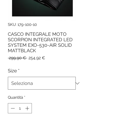
SKU: 179-100-10
CASCO INTEGRALE MOTO
SCORPION INTEGRATED LED
SYSTEM EXO-530-AIR SOLID
MATTBLACK
Prezzo
Prezzo
 299,90 € 
254,92 €
regolare
scontato
Size
*
Quantità
*