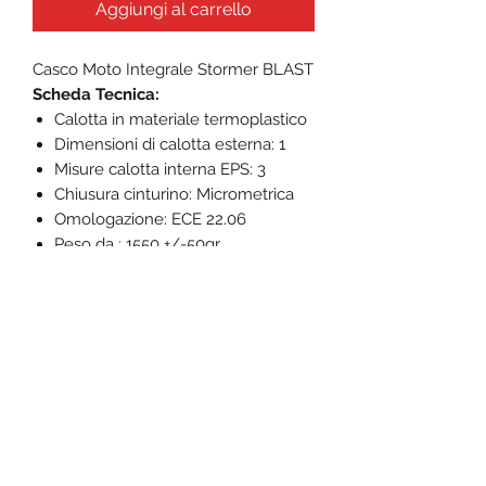
Aggiungi al carrello
Casco Moto Integrale Stormer BLAST
Scheda Tecnica:
Calotta in materiale termoplastico
Dimensioni di calotta esterna: 1
Misure calotta interna EPS: 3
Chiusura cinturino: Micrometrica
Omologazione: ECE 22.06
Peso da : 1550 +/-50gr
Predisposto per lente pinlock Max
30 (inclusa)
Visiera Trasparente Antigraffio
Visiera solare interna a scomparsa
Predisposto per installare Sistema
Bluetooth
Interni removibili e lavabili
Prese d'aria superiori e frontale
Visiera in dotazione