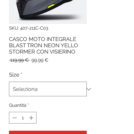
SKU: 407-211C-C03
CASCO MOTO INTEGRALE
BLAST TRON NEON YELLO
STORMER CON VISIERINO
Prezzo
Prezzo
 119,99 € 
99,99 €
regolare
scontato
Size
*
Quantità
*