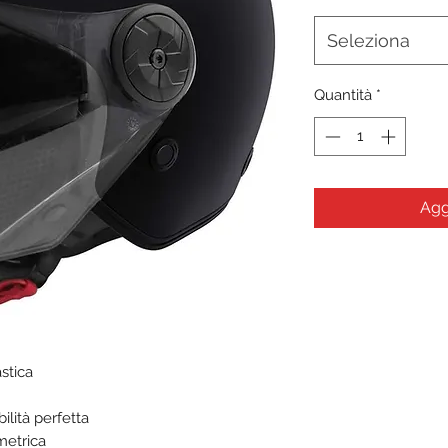
Seleziona
Quantità
*
Agg
stica
ilità perfetta
metrica