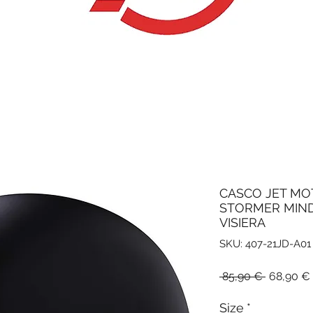
CASCO JET MO
STORMER MIND
VISIERA
SKU: 407-21JD-A01
Prezzo
 85,90 € 
68,90 €
regolare
Size
*