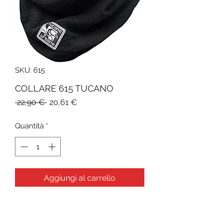
SKU: 615
COLLARE 615 TUCANO
Prezzo
Prezzo
 22,90 € 
20,61 €
regolare
scontato
Quantità
*
Aggiungi al carrello
DOPPIO PILE
ALTAMENTE TERMICO