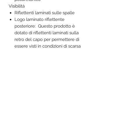
Visibilità
Riflettenti laminati sulle spalle
Logo laminato riflettente
posteriore: Questo prodotto è
dotato di riflettenti laminati sulla
retro del capo per permettere di
essere visti in condizioni di scarsa
luminosità, di tempo inclemente, e
di notte.
Logo riflettente laminato sul petto
Vestibilità:
Taglio ampio: Il taglio ampio è
stato ideato per privilegiare sia il
comfort che l’estetica.
Adattabilitá
Linguette di regolazione sui polsini
Linguetta di regolazione sulle
braccia
Caratteristiche