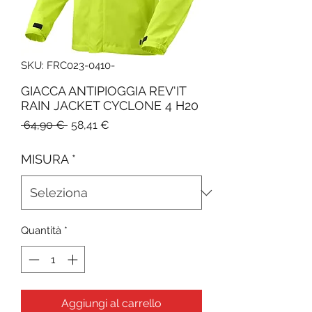
SKU: FRC023-0410-
GIACCA ANTIPIOGGIA REV'IT
RAIN JACKET CYCLONE 4 H20
Prezzo
Prezzo
 64,90 € 
58,41 €
regolare
scontato
MISURA
*
Quantità
*
Aggiungi al carrello