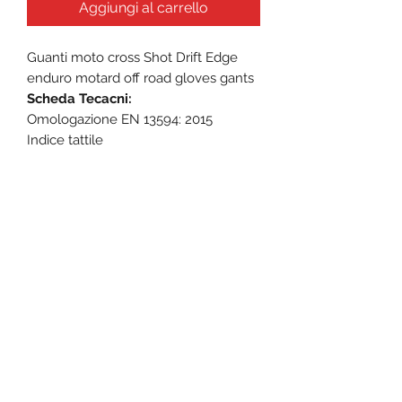
Aggiungi al carrello
Guanti moto cross Shot Drift Edge
enduro motard off road gloves gants
Scheda Tecacni:
Omologazione EN 13594: 2015
Indice tattile
Costruzione super flessibile in elastan
spandex
Guscio morbido per protezione da
impatto e abrasione
Polso regolabile con velcro
Polsino in neoprene comfort
Palmo e pollice rinforzati
Dita superiori rinforzate
Colori inalterabili