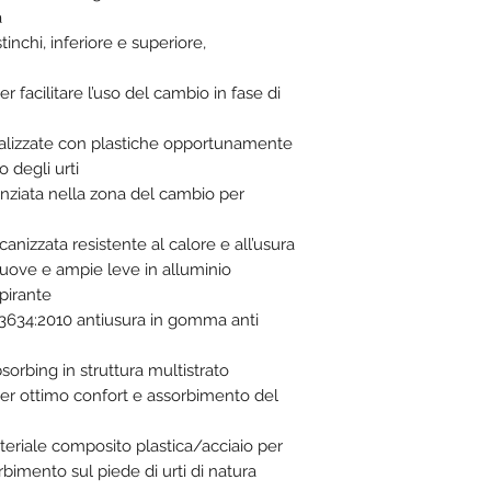
a
tinchi, inferiore e superiore,
 facilitare l’uso del cambio in fase di
ealizzate con plastiche opportunamente
 degli urti
renziata nella zona del cambio per
nizzata resistente al calore e all’usura
nuove e ampie leve in alluminio
spirante
13634:2010 antiusura in gomma anti
sorbing in struttura multistrato
per ottimo confort e assorbimento del
ateriale composito plastica/acciaio per
rbimento sul piede di urti di natura